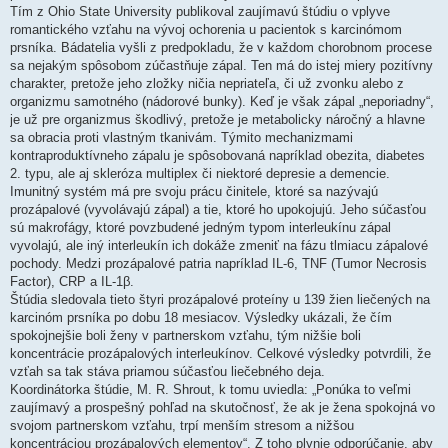
​Tím z Ohio State University publikoval zaujímavú štúdiu o vplyve
romantického vzťahu na vývoj ochorenia u pacientok s karcinómom
prsníka. Bádatelia vyšli z predpokladu, že v každom chorobnom procese
sa nejakým spôsobom zúčastňuje zápal. Ten má do istej miery pozitívny
charakter, pretože jeho zložky ničia nepriateľa, či už zvonku alebo z
organizmu samotného (nádorové bunky). Keď je však zápal „neporiadny“,
je už pre organizmus škodlivý, pretože je metabolicky náročný a hlavne
sa obracia proti vlastným tkanivám. Týmito mechanizmami
kontraproduktívneho zápalu je spôsobovaná napríklad obezita, diabetes
2. typu, ale aj skleróza multiplex či niektoré depresie a demencie.
​Imunitný systém má pre svoju prácu činitele, ktoré sa nazývajú
prozápalové (vyvolávajú zápal) a tie, ktoré ho upokojujú. Jeho súčasťou
sú makrofágy, ktoré povzbudené jedným typom interleukínu zápal
vyvolajú, ale iný interleukín ich dokáže zmeniť na fázu tlmiacu zápalové
pochody. Medzi prozápalové patria napríklad IL-6, TNF (Tumor Necrosis
Factor), CRP a IL-1β.
​Štúdia sledovala tieto štyri prozápalové proteíny u 139 žien liečených na
karcinóm prsníka po dobu 18 mesiacov. Výsledky ukázali, že čím
spokojnejšie boli ženy v partnerskom vzťahu, tým nižšie boli
koncentrácie prozápalových interleukínov. Celkové výsledky potvrdili, že
vzťah sa tak stáva priamou súčasťou liečebného deja.
​Koordinátorka štúdie, M. R. Shrout, k tomu uviedla: „Ponúka to veľmi
zaujímavý a prospešný pohľad na skutočnosť, že ak je žena spokojná vo
svojom partnerskom vzťahu, trpí menším stresom a nižšou
koncentráciou prozápalových elementov“. Z toho plynie odporúčanie, aby