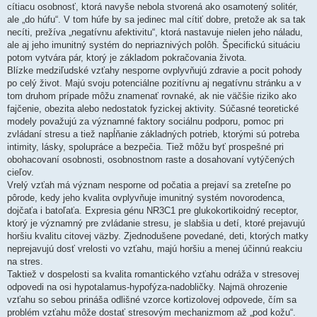
v
cítiacu osobnosť, ktorá navyše nebola stvorená ako osamotený solitér,
o
k
ale „do húfu“. V tom húfe by sa jedinec mal cítiť dobre, pretože ak sa tak
necíti, prežíva „negatívnu afektivitu“, ktorá nastavuje nielen jeho náladu,
ale aj jeho imunitný systém do nepriaznivých polôh. Špecifickú situáciu
potom vytvára pár, ktorý je základom pokračovania života.
​Blízke medziľudské vzťahy nesporne ovplyvňujú zdravie a pocit pohody
po celý život. Majú svoju potenciálne pozitívnu aj negatívnu stránku a v
tom druhom prípade môžu znamenať rovnaké, ak nie väčšie riziko ako
fajčenie, obezita alebo nedostatok fyzickej aktivity. Súčasné teoretické
modely považujú za významné faktory sociálnu podporu, pomoc pri
zvládaní stresu a tiež napĺňanie základných potrieb, ktorými sú potreba
intimity, lásky, spolupráce a bezpečia. Tiež môžu byť prospešné pri
obohacovaní osobnosti, osobnostnom raste a dosahovaní vytýčených
cieľov.
​Vrelý vzťah má význam nesporne od počatia a prejaví sa zreteľne po
pôrode, kedy jeho kvalita ovplyvňuje imunitný systém novorodenca,
dojčaťa i batoľaťa. Expresia génu NR3C1 pre glukokortikoidný receptor,
ktorý je významný pre zvládanie stresu, je slabšia u detí, ktoré prejavujú
horšiu kvalitu citovej väzby. Zjednodušene povedané, deti, ktorých matky
neprejavujú dosť vrelosti vo vzťahu, majú horšiu a menej účinnú reakciu
na stres.
​Taktiež v dospelosti sa kvalita romantického vzťahu odráža v stresovej
odpovedi na osi hypotalamus-hypofýza-nadobličky. Najmä ohrozenie
vzťahu so sebou prináša odlišné vzorce kortizolovej odpovede, čím sa
problém vzťahu môže dostať stresovým mechanizmom až „pod kožu“.