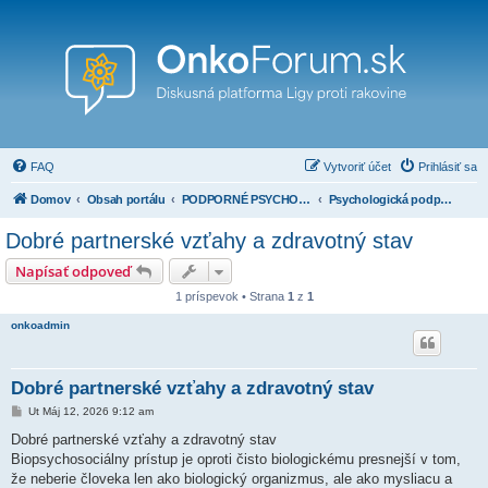
FAQ
Vytvoriť účet
Prihlásiť sa
Domov
Obsah portálu
PODPORNÉ PSYCHOLOGICKÉ PRÍSPEVKY
Psychologická podpora: Myšlienky a rady, ako si udržať vnútornú silu
Dobré partnerské vzťahy a zdravotný stav
Napísať odpoveď
1 príspevok • Strana
1
z
1
onkoadmin
Dobré partnerské vzťahy a zdravotný stav
P
Ut Máj 12, 2026 9:12 am
r
í
​Dobré partnerské vzťahy a zdravotný stav
s
​Biopsychosociálny prístup je oproti čisto biologickému presnejší v tom,
p
e
že neberie človeka len ako biologický organizmus, ale ako mysliacu a