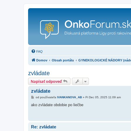
FAQ
Domov
Obsah portálu
GYNEKOLOGICKÉ NÁDORY (nádory vaj
zvládate
Napísať odpoveď
zvládate
P
od používateľa
IVANKANOVA_AB
»
Pi Dec 05, 2025 11:09 am
r
í
ako zvládate obdobie po liečbe
s
p
e
v
o
k
Re: zvládate