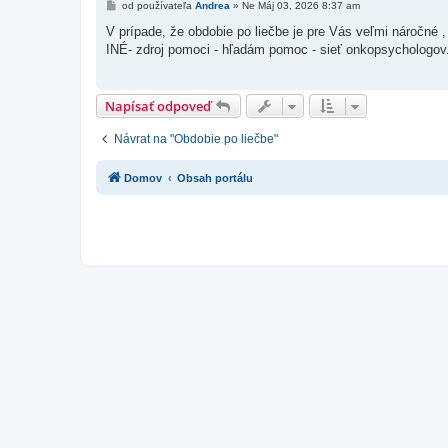
P
od používateľa
Andrea
»
Ne Máj 03, 2026 8:37 am
r
í
V prípade, že obdobie po liečbe je pre Vás veľmi náročné
s
INÉ- zdroj pomoci - hľadám pomoc - sieť onkopsychologov. 
p
e
v
o
k
Napísať odpoveď
Návrat na "Obdobie po liečbe"
Domov
Obsah portálu