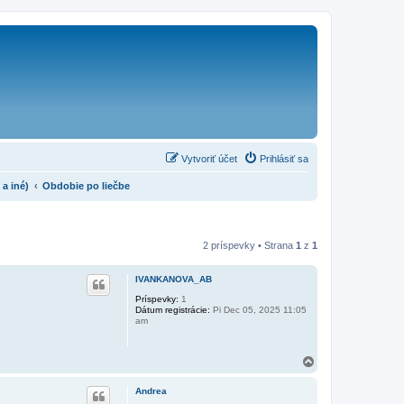
Vytvoriť účet
Prihlásiť sa
a iné)
Obdobie po liečbe
2 príspevky • Strana
1
z
1
IVANKANOVA_AB
Príspevky:
1
Dátum registrácie:
Pi Dec 05, 2025 11:05
am
H
o
r
Andrea
e