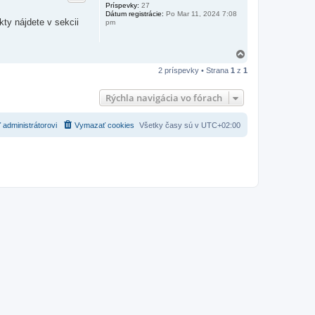
Príspevky:
27
Dátum registrácie:
Po Mar 11, 2024 7:08
ty nájdete v sekcii
pm
H
o
2 príspevky • Strana
1
z
1
r
e
Rýchla navigácia vo fórach
 administrátorovi
Vymazať cookies
Všetky časy sú v
UTC+02:00