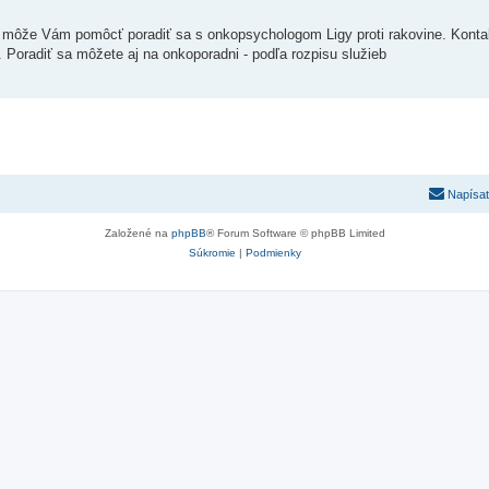
 , môže Vám pomôcť poradiť sa s onkopsychologom Ligy proti rakovine. Kontak
Poradiť sa môžete aj na onkoporadni - podľa rozpisu služieb
Napísať
Založené na
phpBB
® Forum Software © phpBB Limited
Súkromie
|
Podmienky