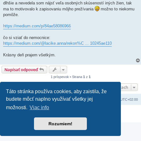
v
dlhšie a nevedela som nájsť veľa osobných skúseností iných žien, tak
o
k
ma to motivovalo k zapisovaniu môjho prežívania
možno to niekomu
pomôže.
https://medium.com/p/84ae58086966
čo si vziať do nemocnice:
https://medium.com/@lacike.anna/rekon%C ... 10245ae110
Krásny deň prajem všetkým.
Napísať odpoveď
1 príspevok • Strana
1
z
1
Rýchla navigácia vo fórach
Táto stránka používa cookies, aby zaistila, že
budete môcť naplno využívať všetky jej
Domov
Obsah portálu
Všetky časy sú v
UTC+02:00
možnosti.
Viac info
Založené na
phpBB
® Forum Software © phpBB Limited
Súkromie
|
Podmienky
Rozumiem!