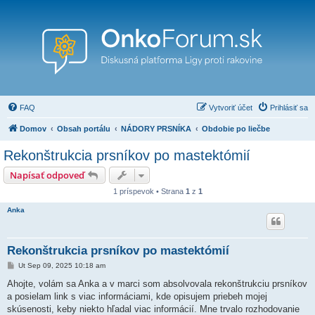
FAQ
Vytvoriť účet
Prihlásiť sa
Domov
Obsah portálu
NÁDORY PRSNÍKA
Obdobie po liečbe
Rekonštrukcia prsníkov po mastektómií
Napísať odpoveď
1 príspevok • Strana
1
z
1
Anka
Rekonštrukcia prsníkov po mastektómií
P
Ut Sep 09, 2025 10:18 am
r
í
Ahojte, volám sa Anka a v marci som absolvovala rekonštrukciu prsníkov
s
a posielam link s viac informáciami, kde opisujem priebeh mojej
p
e
skúsenosti, keby niekto hľadal viac informácií. Mne trvalo rozhodovanie