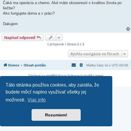
v
Čaká ma operácia a chemo. Aké máte skusenosti s kvalitou života po
o
k
liečbe?
Ako fungujete doma a v práci?
Dakujem
Napísať odpoveď
1 príspevok • Strana
1
z
1
Rýchla navigácia vo fórach
Domov
Obsah portálu
Všetky časy sú v
UTC+02:00
Založené na
phpBB
® Forum Software © phpBB Limited
Súkromie
|
Podmienky
Táto stránka používa cookies, aby zaistila, že
budete môcť naplno využívať všetky jej
možnosti.
Viac info
Rozumiem!