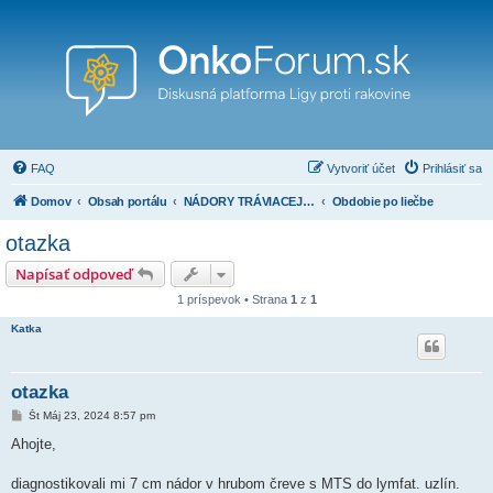
FAQ
Vytvoriť účet
Prihlásiť sa
Domov
Obsah portálu
NÁDORY TRÁVIACEJ SÚSTAVY ( pažerák, žalúdok, pankreas, tenké črevo, hrubé črevo, konečník a iné)
Obdobie po liečbe
otazka
Napísať odpoveď
1 príspevok • Strana
1
z
1
Katka
otazka
P
Št Máj 23, 2024 8:57 pm
r
í
Ahojte,
s
p
e
diagnostikovali mi 7 cm nádor v hrubom čreve s MTS do lymfat. uzlín.