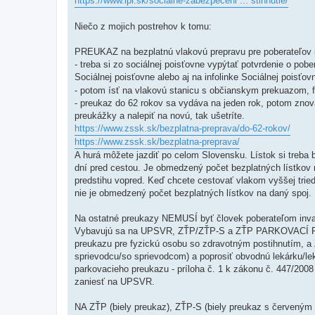
https://www.lpr.sk/socialne-zabezpeceni ... stihnutie/
Niečo z mojich postrehov k tomu:
PREUKAZ na bezplatnú vlakovú prepravu pre poberateľov 
- treba si zo sociálnej poisťovne vypýtať potvrdenie o po
Sociálnej poisťovne alebo aj na infolinke Sociálnej poisťov
- potom ísť na vlakovú stanicu s občianskym prekuazom, f
- preukaz do 62 rokov sa vydáva na jeden rok, potom znova
preukážky a nalepiť na novú, tak ušetríte.
https://www.zssk.sk/bezplatna-preprava/do-62-rokov/
https://www.zssk.sk/bezplatna-preprava/
A hurá môžete jazdiť po celom Slovensku. Lístok si treba 
dní pred cestou. Je obmedzený počet bezplatných lístkov n
predstihu vopred. Keď chcete cestovať vlakom vyššej tri
nie je obmedzený počet bezplatných lístkov na daný spoj.
Na ostatné preukazy NEMUSÍ byť človek poberateľom inva
Vybavujú sa na UPSVR, ZŤP/ZŤP-S a ZŤP PARKOVACÍ PRE
preukazu pre fyzickú osobu so zdravotným postihnutím, a
sprievodcu/so sprievodcom) a poprosiť obvodnú lekárku/le
parkovacieho preukazu - príloha č. 1 k zákonu č. 447/2008 Z
zaniesť na UPSVR.
NA ZŤP (biely preukaz), ZŤP-S (biely preukaz s červeným