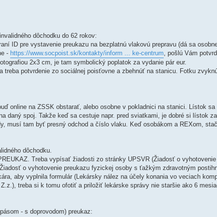
invalidného dôchodku do 62 rokov:
beraní ID pre vystavenie preukazu na bezplatnú vlakovú prepravu (dá sa osob
ne -
https://www.socpoist.sk/kontakty/inform ... ke-centrum
, pošlú Vám potvr
otografiou 2x3 cm, je tam symbolický poplatok za vydanie pár eur.
 treba potvrdenie zo sociálnej poisťovne a zbehnúť na stanicu. Fotku zvyknú 
buď online na ZSSK obstarať, alebo osobne v pokladnici na stanici. Lístok sa
a daný spoj. Takže keď sa cestuje napr. pred sviatkami, je dobré si lístok 
edy, musí tam byť presný odchod a číslo vlaku. Keď osobákom a REXom, sta
lidného dôchodku.
UKAZ. Treba vypísať žiadosti zo stránky UPSVR (Žiadosť o vyhotovenie 
 Žiadosť o vyhotovenie preukazu fyzickej osoby s ťažkým zdravotným postih
kára, aby vyplnila formulár (Lekársky nález na účely konania vo veciach kom
.z.), treba si k tomu ofotiť a priložiť lekárske správy nie staršie ako 6 mesi
 pásom - s doprovodom) preukaz: