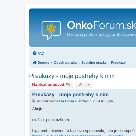
FAQ
Domov
Obsah portálu
Sociálne otázky
Preukazy
Preukazy - moje postrehy k nim
Napísať odpoveď
Preukazy - moje postrehy k nim
P
od používateľa
Ela Fialka
»
Ut Máj 07, 2024 6:33 pm
r
í
Ahojte,
s
p
e
niečo k preukazíkom.
v
o
k
Liga proti rakovine to fajinovo spracovala, info je dostupné