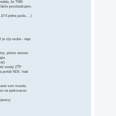
ovedala, že TNM
. Takže povzbudzujem,
0 € jedna jazda,....)
 je zťp osoba - napr.
óny; pritom nesmie
jta.
vať)
fotiť modrý ZŤP
a portáli NDS. Inak
ovanie som musela
rbou na parkovacou
opravy)