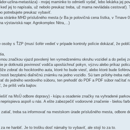
ádor-uzlina-metastáza) - mojej maminke to odmietli vydať, lebo lekárka jej p
o, keď jej to napísala, už nebolo preukaz treba, už mama nevládala cestovať)
ebo potrebujete preukaz vybaviť.
na stránke MHD príslušného mesta (v Ba je polovičná cena lístka, v Trnave 0,1
 na výstaviská napr. Agrokomplex Nitra,...)
osoby s ŤZP (musí šofér vedieť v prípade kontroly polície dokázať, že poblíž
ia,
ravnou značkou vjazd povolený len vymedzenému okruhu vozidiel a do pešej z
e je dotknutá povinnosť vodiča uposlúchnuť pokyn, výzvu alebo príkaz polica
ôže zobrať do hociktorého auta, ktoré ho bude viesť, alebo ktoré bude šoféro
očnosti bezplatnú diaľničnú známku na jedno vozidlo. Sú tam prílohy-treba na
hrať do jedného wordového súboru, ten prehodiť do PDF a PDF súbor načítať n
 že príliš veľa bajtov.
 riešiť na MsÚ odbore dopravy) - kúpu a osadenie značky na vyhradené park
ič neprispieva aspoň u nás. A ešte zabezpečiť vodorovné značenie - bielou fa
- zatiaľ, treba sa informovať na mestskom úrade príslušného mesta, odbore d
a ne hanbiť. Je to trošku dosť námahy to vybaviť, ale stojí to za to.