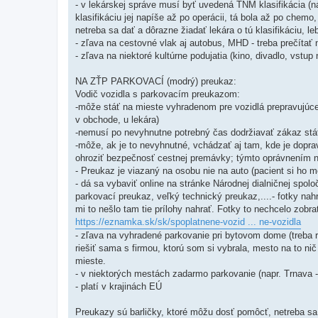
- v lekárskej správe musí byť uvedená TNM klasifikácia (n
klasifikáciu jej napíše až po operácii, tá bola až po chem
netreba sa dať a dôrazne žiadať lekára o tú klasifikáciu, l
- zľava na cestovné vlak aj autobus, MHD - treba prečítať 
- zľava na niektoré kultúrne podujatia (kino, divadlo, vstup
NA ZŤP PARKOVACÍ (modrý) preukaz:
Vodič vozidla s parkovacím preukazom:
-môže stáť na mieste vyhradenom pre vozidlá prepravujúce 
v obchode, u lekára)
-nemusí po nevyhnutne potrebný čas dodržiavať zákaz stát
-môže, ak je to nevyhnutné, vchádzať aj tam, kde je dop
ohroziť bezpečnosť cestnej premávky; týmto oprávnením ni
- Preukaz je viazaný na osobu nie na auto (pacient si ho m
- dá sa vybaviť online na stránke Národnej dialničnej spol
parkovací preukaz, veľký technický preukaz,....- fotky na
mi to nešlo tam tie prílohy nahrať. Fotky to nechcelo zobrať,
https://eznamka.sk/sk/spoplatnene-vozid ... ne-vozidla
- zľava na vyhradené parkovanie pri bytovom dome (treba
riešiť sama s firmou, ktorú som si vybrala, mesto na to n
mieste.
- v niektorých mestách zadarmo parkovanie (napr. Trnava 
- platí v krajinách EÚ
Preukazy sú barličky, ktoré môžu dosť pomôcť, netreba sa z