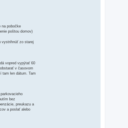
ne na pobočke
denie poštou domov)
vystrihnúť zo starej
 dá vopred vypýtať 60
zaobstarať v časovom
čí tam len dátum. Tam
parkovacieho
nutím bez
penzácie, preukazu a
acov a poslať alebo