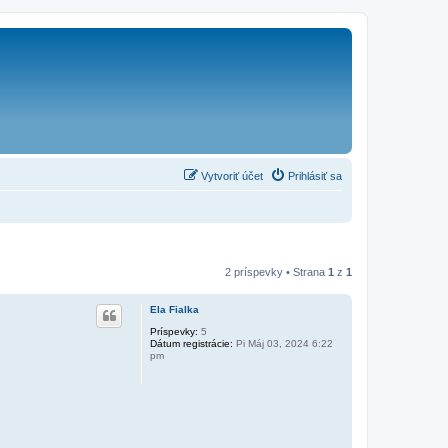
Vytvoriť účet
Prihlásiť sa
2 príspevky • Strana
1
z
1
Ela Fialka
Príspevky:
5
Dátum registrácie:
Pi Máj 03, 2024 6:22
pm