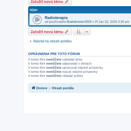
Založiť novú tému
TÉMY
Radioterapia
od používateľa
Brafsilvester2025
»
Pi Jan 02, 2026 3:36 pm
Založiť novú tému
Návrat na obsah portálu
OPRÁVNENIA PRE TOTO FÓRUM
V tomto fóre
nemôžete
zakladať témy
V tomto fóre
nemôžete
odpovedať v témach
V tomto fóre
nemôžete
upravovať vlastné príspevky
V tomto fóre
nemôžete
mazať vlastné príspevky
V tomto fóre
nemôžete
vkladať prílohy
Domov
Obsah portálu