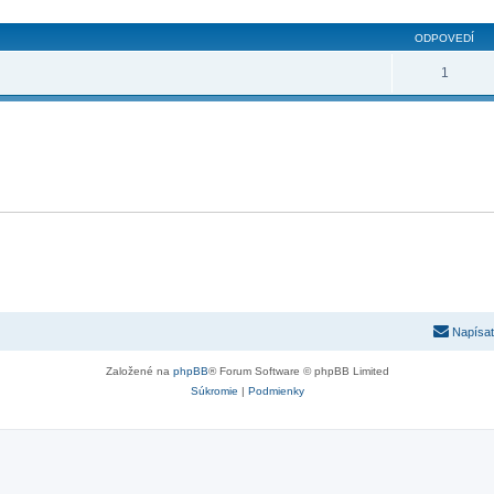
ODPOVEDÍ
1
Napísať
Založené na
phpBB
® Forum Software © phpBB Limited
Súkromie
|
Podmienky