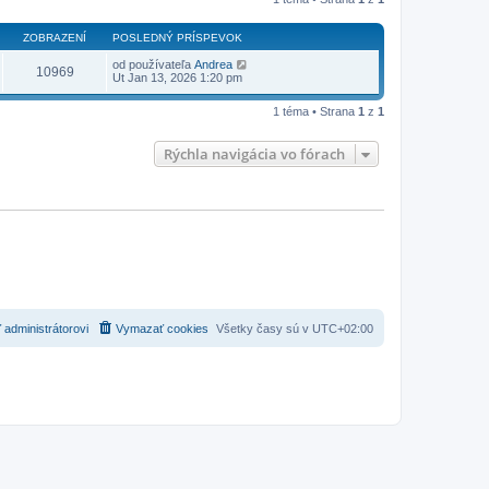
ZOBRAZENÍ
POSLEDNÝ PRÍSPEVOK
od používateľa
Andrea
10969
Ut Jan 13, 2026 1:20 pm
1 téma • Strana
1
z
1
Rýchla navigácia vo fórach
 administrátorovi
Vymazať cookies
Všetky časy sú v
UTC+02:00