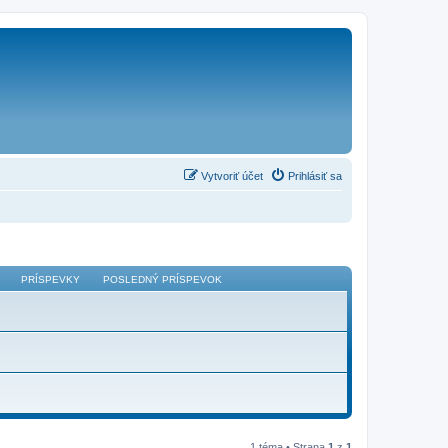
Vytvoriť účet
Prihlásiť sa
PRÍSPEVKY
POSLEDNÝ PRÍSPEVOK
1 téma • Strana
1
z
1