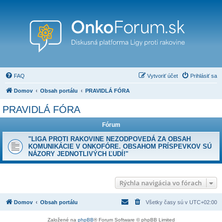
FAQ
Vytvoriť účet
Prihlásiť sa
Domov
Obsah portálu
PRAVIDLÁ FÓRA
PRAVIDLÁ FÓRA
Fórum
"LIGA PROTI RAKOVINE NEZODPOVEDÁ ZA OBSAH
KOMUNIKÁCIE V ONKOFÓRE. OBSAHOM PRÍSPEVKOV SÚ
NÁZORY JEDNOTLIVÝCH ĽUDÍ!"
Rýchla navigácia vo fórach
Domov
Obsah portálu
Všetky časy sú v
UTC+02:00
Založené na
phpBB
® Forum Software © phpBB Limited