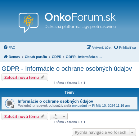
FAQ
Vytvoriť účet
Prihlásiť sa
Domov
Obsah portálu
GDPR
GDPR - Informácie o ochrane osobných údajov
GDPR - Informácie o ochrane osobných údajov
Založiť novú tému
1 téma • Strana
1
z
1
Témy
Informácie o ochrane osobných údajov
Posledný príspevok od používateľa
onkoadmin
«
Pi Máj 10, 2024 11:16 am
Založiť novú tému
1 téma • Strana
1
z
1
Rýchla navigácia vo fórach