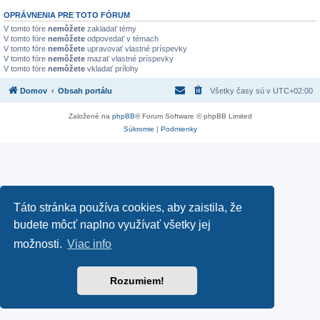
OPRÁVNENIA PRE TOTO FÓRUM
V tomto fóre
nemôžete
zakladať témy
V tomto fóre
nemôžete
odpovedať v témach
V tomto fóre
nemôžete
upravovať vlastné príspevky
V tomto fóre
nemôžete
mazať vlastné príspevky
V tomto fóre
nemôžete
vkladať prílohy
Domov
Obsah portálu
Všetky časy sú v
UTC+02:00
Založené na
phpBB
® Forum Software © phpBB Limited
Súkromie
|
Podmienky
Táto stránka používa cookies, aby zaistila, že
budete môcť naplno využívať všetky jej
možnosti.
Viac info
Rozumiem!