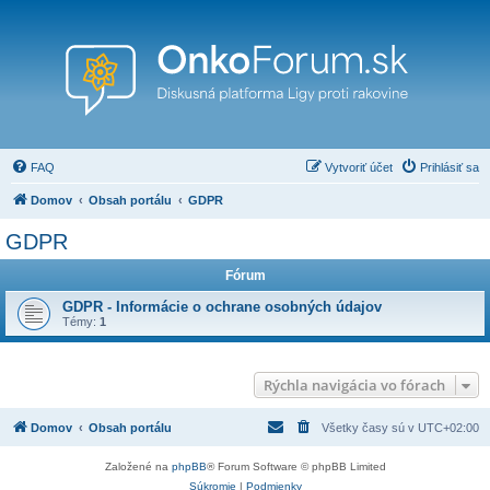
FAQ
Vytvoriť účet
Prihlásiť sa
Domov
Obsah portálu
GDPR
GDPR
Fórum
GDPR - Informácie o ochrane osobných údajov
Témy:
1
Rýchla navigácia vo fórach
Domov
Obsah portálu
Všetky časy sú v
UTC+02:00
Založené na
phpBB
® Forum Software © phpBB Limited
Súkromie
|
Podmienky