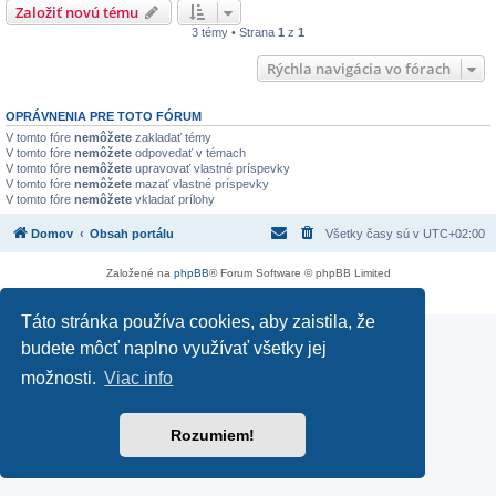
Založiť novú tému
3 témy • Strana
1
z
1
Rýchla navigácia vo fórach
OPRÁVNENIA PRE TOTO FÓRUM
V tomto fóre
nemôžete
zakladať témy
V tomto fóre
nemôžete
odpovedať v témach
V tomto fóre
nemôžete
upravovať vlastné príspevky
V tomto fóre
nemôžete
mazať vlastné príspevky
V tomto fóre
nemôžete
vkladať prílohy
Domov
Obsah portálu
Všetky časy sú v
UTC+02:00
Založené na
phpBB
® Forum Software © phpBB Limited
Súkromie
|
Podmienky
Táto stránka používa cookies, aby zaistila, že
budete môcť naplno využívať všetky jej
možnosti.
Viac info
Rozumiem!