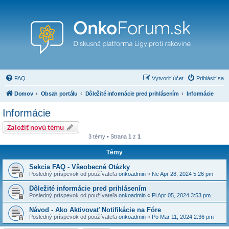
FAQ
Vytvoriť účet
Prihlásiť sa
Domov
Obsah portálu
Dôležité informácie pred prihlásením
Informácie
Informácie
Založiť novú tému
3 témy • Strana
1
z
1
Témy
Sekcia FAQ - Všeobecné Otázky
Posledný príspevok od používateľa
onkoadmin
«
Ne Apr 28, 2024 5:26 pm
Dôležité informácie pred prihlásením
Posledný príspevok od používateľa
onkoadmin
«
Pi Apr 05, 2024 3:53 pm
Návod - Ako Aktivovať Notifikácie na Fóre
Posledný príspevok od používateľa
onkoadmin
«
Po Mar 11, 2024 2:36 pm