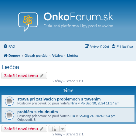
FAQ
Vytvoriť účet
Prihlásiť sa
Domov
Obsah portálu
Výživa
Liečba
Liečba
Založiť novú tému
2 témy • Strana
1
z
1
Témy
strava pri zazivacich problemoch s travenim
Posledný príspevok od používateľa
Nina
«
Po Sep 30, 2024 11:17 am
problém s chudnutím
Posledný príspevok od používateľa
Ela
«
So Aug 24, 2024 8:54 pm
Odpovedí:
8
Založiť novú tému
2 témy • Strana
1
z
1