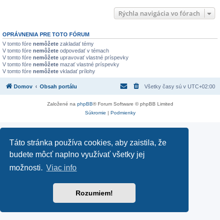
Rýchla navigácia vo fórach
OPRÁVNENIA PRE TOTO FÓRUM
V tomto fóre
nemôžete
zakladať témy
V tomto fóre
nemôžete
odpovedať v témach
V tomto fóre
nemôžete
upravovať vlastné príspevky
V tomto fóre
nemôžete
mazať vlastné príspevky
V tomto fóre
nemôžete
vkladať prílohy
Domov
Obsah portálu
Všetky časy sú v
UTC+02:00
Založené na
phpBB
® Forum Software © phpBB Limited
Súkromie
|
Podmienky
Táto stránka používa cookies, aby zaistila, že
budete môcť naplno využívať všetky jej
možnosti.
Viac info
Rozumiem!