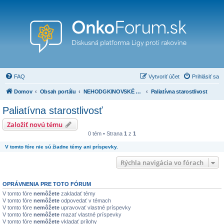
FAQ
Vytvoriť účet
Prihlásiť sa
Domov
Obsah portálu
NEHODGKINOVSKÉ LYMFÓMY
Paliatívna starostlivosť
Paliatívna starostlivosť
Založiť novú tému
0 tém • Strana
1
z
1
V tomto fóre nie sú žiadne témy ani príspevky.
Rýchla navigácia vo fórach
OPRÁVNENIA PRE TOTO FÓRUM
V tomto fóre
nemôžete
zakladať témy
V tomto fóre
nemôžete
odpovedať v témach
V tomto fóre
nemôžete
upravovať vlastné príspevky
V tomto fóre
nemôžete
mazať vlastné príspevky
V tomto fóre
nemôžete
vkladať prílohy