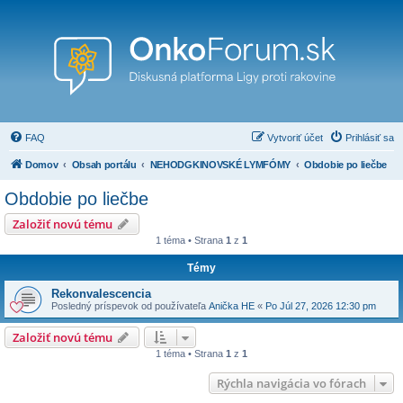
FAQ
Vytvoriť účet
Prihlásiť sa
Domov
Obsah portálu
NEHODGKINOVSKÉ LYMFÓMY
Obdobie po liečbe
Obdobie po liečbe
Založiť novú tému
1 téma • Strana
1
z
1
Témy
Rekonvalescencia
Posledný príspevok od používateľa
Anička HE
«
Po Júl 27, 2026 12:30 pm
Založiť novú tému
1 téma • Strana
1
z
1
Rýchla navigácia vo fórach