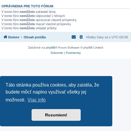
OPRÁVNENIA PRE TOTO FÓRUM
V tomto fóre
nemôžete
zakladať témy
V tomto fóre
nemôžete
odpovedať v témach
V tomto fóre
nemôžete
upravovať vlastné príspevky
V tomto fóre
nemôžete
mazať vlastné príspevky
V tomto fóre
nemôžete
vkladať prílohy
Domov
Obsah portálu
Všetky časy sú v
UTC+02:00
Založené na
phpBB
® Forum Software © phpBB Limited
Súkromie
|
Podmienky
Táto stránka používa cookies, aby zaistila, že
budete môcť naplno využívať všetky jej
možnosti.
Viac info
Rozumiem!