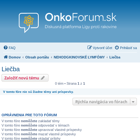
FAQ
Vytvoriť účet
Prihlásiť sa
Domov
Obsah portálu
NEHODGKINOVSKÉ LYMFÓMY
Liečba
Liečba
Založiť novú tému
0 tém • Strana
1
z
1
V tomto fóre nie sú žiadne témy ani príspevky.
Rýchla navigácia vo fórach
OPRÁVNENIA PRE TOTO FÓRUM
V tomto fóre
nemôžete
zakladať témy
V tomto fóre
nemôžete
odpovedať v témach
V tomto fóre
nemôžete
upravovať vlastné príspevky
V tomto fóre
nemôžete
mazať vlastné príspevky
V tomto fóre
nemôžete
vkladať prílohy