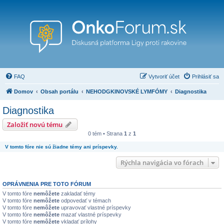
FAQ
Vytvoriť účet
Prihlásiť sa
Domov
Obsah portálu
NEHODGKINOVSKÉ LYMFÓMY
Diagnostika
Diagnostika
Založiť novú tému
0 tém • Strana
1
z
1
V tomto fóre nie sú žiadne témy ani príspevky.
Rýchla navigácia vo fórach
OPRÁVNENIA PRE TOTO FÓRUM
V tomto fóre
nemôžete
zakladať témy
V tomto fóre
nemôžete
odpovedať v témach
V tomto fóre
nemôžete
upravovať vlastné príspevky
V tomto fóre
nemôžete
mazať vlastné príspevky
V tomto fóre
nemôžete
vkladať prílohy