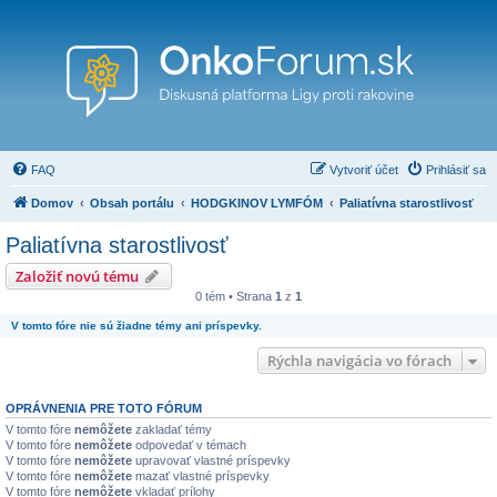
FAQ
Vytvoriť účet
Prihlásiť sa
Domov
Obsah portálu
HODGKINOV LYMFÓM
Paliatívna starostlivosť
Paliatívna starostlivosť
Založiť novú tému
0 tém • Strana
1
z
1
V tomto fóre nie sú žiadne témy ani príspevky.
Rýchla navigácia vo fórach
OPRÁVNENIA PRE TOTO FÓRUM
V tomto fóre
nemôžete
zakladať témy
V tomto fóre
nemôžete
odpovedať v témach
V tomto fóre
nemôžete
upravovať vlastné príspevky
V tomto fóre
nemôžete
mazať vlastné príspevky
V tomto fóre
nemôžete
vkladať prílohy