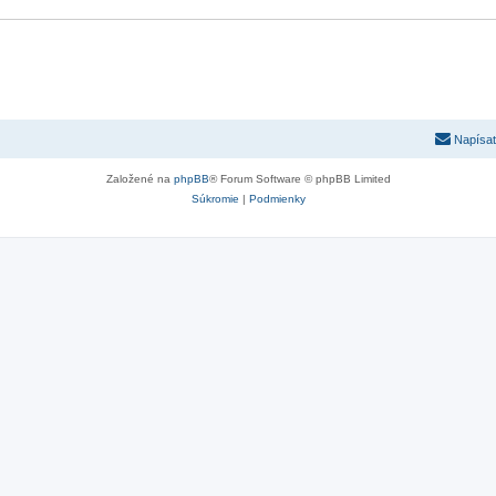
Napísať
Založené na
phpBB
® Forum Software © phpBB Limited
Súkromie
|
Podmienky