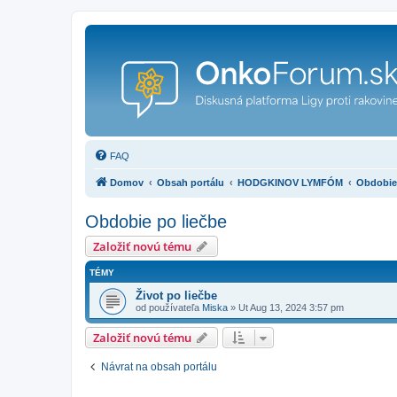
FAQ
Domov
Obsah portálu
HODGKINOV LYMFÓM
Obdobie 
Obdobie po liečbe
Založiť novú tému
TÉMY
Život po liečbe
od používateľa
Miska
»
Ut Aug 13, 2024 3:57 pm
Založiť novú tému
Návrat na obsah portálu