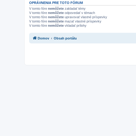
OPRÁVNENIA PRE TOTO FÓRUM
V tomto fóre
nemôžete
zakladať témy
V tomto fóre
nemôžete
odpovedať v témach
V tomto fóre
nemôžete
upravovať vlastné príspevky
V tomto fóre
nemôžete
mazať vlastné príspevky
V tomto fóre
nemôžete
vkladať prílohy
Domov
Obsah portálu