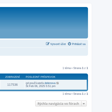
Vytvoriť účet
Prihlásiť sa
1 téma • Strana
1
z
1
ZOBRAZENÍ
POSLEDNÝ PRÍSPEVOK
od používateľa
delenova
117536
Št Feb 06, 2025 5:51 pm
1 téma • Strana
1
z
1
Rýchla navigácia vo fórach