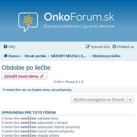
FAQ
Vytvoriť účet
Prihlásiť sa
Domov
Obsah portálu
NÁDORY MOZGU ( II, III, IV stupňa a iné)
Obdobie po liečbe
Obdobie po liečbe
Založiť novú tému
0 tém • Strana
1
z
1
V tomto fóre nie sú žiadne témy ani príspevky.
Rýchla navigácia vo fórach
OPRÁVNENIA PRE TOTO FÓRUM
V tomto fóre
nemôžete
zakladať témy
V tomto fóre
nemôžete
odpovedať v témach
V tomto fóre
nemôžete
upravovať vlastné príspevky
V tomto fóre
nemôžete
mazať vlastné príspevky
V tomto fóre
nemôžete
vkladať prílohy