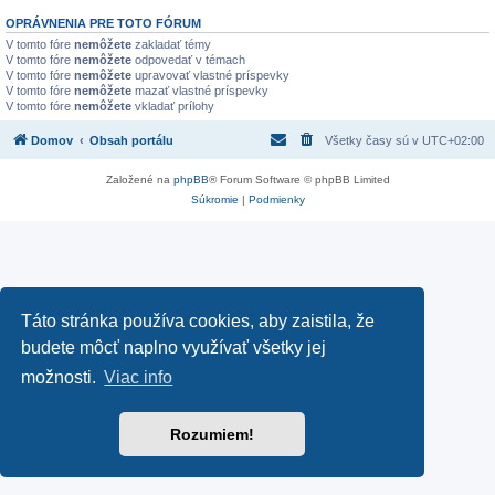
OPRÁVNENIA PRE TOTO FÓRUM
V tomto fóre
nemôžete
zakladať témy
V tomto fóre
nemôžete
odpovedať v témach
V tomto fóre
nemôžete
upravovať vlastné príspevky
V tomto fóre
nemôžete
mazať vlastné príspevky
V tomto fóre
nemôžete
vkladať prílohy
Domov
Obsah portálu
Všetky časy sú v
UTC+02:00
Založené na
phpBB
® Forum Software © phpBB Limited
Súkromie
|
Podmienky
Táto stránka používa cookies, aby zaistila, že
budete môcť naplno využívať všetky jej
možnosti.
Viac info
Rozumiem!