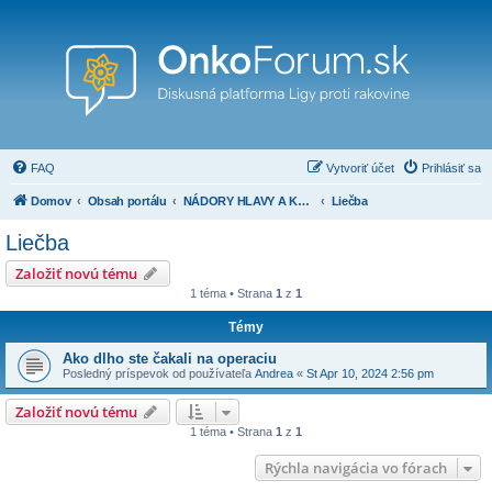
FAQ
Vytvoriť účet
Prihlásiť sa
Domov
Obsah portálu
NÁDORY HLAVY A KRKU ( nádory oblasti nosa, nosohltanu a vedľajších nosových dutín, orofaryngu, hypofaryngu, hrtanu, veľkých slinných žliaz, ucha a iné)
Liečba
Liečba
Založiť novú tému
1 téma • Strana
1
z
1
Témy
Ako dlho ste čakali na operaciu
Posledný príspevok od používateľa
Andrea
«
St Apr 10, 2024 2:56 pm
Založiť novú tému
1 téma • Strana
1
z
1
Rýchla navigácia vo fórach