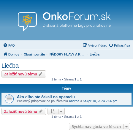
FAQ
Vytvoriť účet
Prihlásiť sa
Domov
Obsah portálu
NÁDORY HLAVY A KRKU ( nádory oblasti nosa, nosohltanu a vedľajších nosových dutín, orofaryngu, hypofaryngu, hrtanu, veľkých slinných žliaz, ucha a iné)
Liečba
Liečba
Založiť novú tému
1 téma • Strana
1
z
1
Témy
Ako dlho ste čakali na operaciu
Posledný príspevok od používateľa
Andrea
«
St Apr 10, 2024 2:56 pm
Založiť novú tému
1 téma • Strana
1
z
1
Rýchla navigácia vo fórach