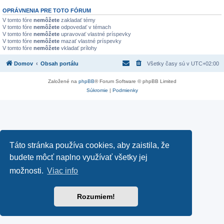
OPRÁVNENIA PRE TOTO FÓRUM
V tomto fóre
nemôžete
zakladať témy
V tomto fóre
nemôžete
odpovedať v témach
V tomto fóre
nemôžete
upravovať vlastné príspevky
V tomto fóre
nemôžete
mazať vlastné príspevky
V tomto fóre
nemôžete
vkladať prílohy
Domov
Obsah portálu
Všetky časy sú v
UTC+02:00
Založené na
phpBB
® Forum Software © phpBB Limited
Súkromie
|
Podmienky
Táto stránka používa cookies, aby zaistila, že
budete môcť naplno využívať všetky jej
možnosti.
Viac info
Rozumiem!