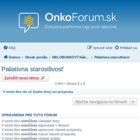
FAQ
Vytvoriť účet
Prihlásiť sa
Domov
Obsah portálu
MALOBUNKOVÝ Nádor PĽÚC
Paliativna starostlivosť
Paliativna starostlivosť
Založiť novú tému
0 tém • Strana
1
z
1
V tomto fóre nie sú žiadne témy ani príspevky.
Rýchla navigácia vo fórach
OPRÁVNENIA PRE TOTO FÓRUM
V tomto fóre
nemôžete
zakladať témy
V tomto fóre
nemôžete
odpovedať v témach
V tomto fóre
nemôžete
upravovať vlastné príspevky
V tomto fóre
nemôžete
mazať vlastné príspevky
V tomto fóre
nemôžete
vkladať prílohy