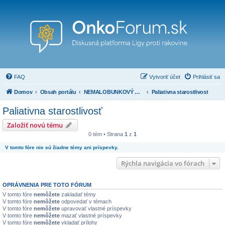
FAQ
Vytvoriť účet
Prihlásiť sa
Domov
Obsah portálu
NEMALOBUNKOVÝ NÁDOR PĽÚC
Paliativna starostlivosť
Paliativna starostlivosť
Založiť novú tému
0 tém • Strana
1
z
1
V tomto fóre nie sú žiadne témy ani príspevky.
Rýchla navigácia vo fórach
OPRÁVNENIA PRE TOTO FÓRUM
V tomto fóre
nemôžete
zakladať témy
V tomto fóre
nemôžete
odpovedať v témach
V tomto fóre
nemôžete
upravovať vlastné príspevky
V tomto fóre
nemôžete
mazať vlastné príspevky
V tomto fóre
nemôžete
vkladať prílohy