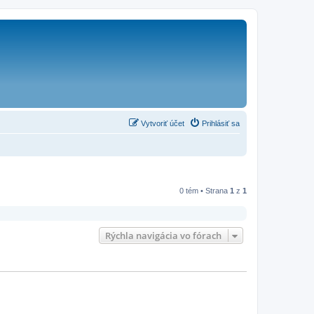
Vytvoriť účet
Prihlásiť sa
0 tém • Strana
1
z
1
Rýchla navigácia vo fórach