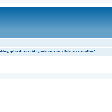
dory, spinocelulárne nádory, melanóm a iné)
Paliativna starostlivosť