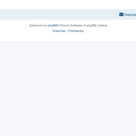
Napísať
Založené na
phpBB
® Forum Software © phpBB Limited
Súkromie
|
Podmienky