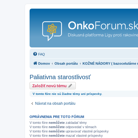
FAQ
Domov
Obsah portálu
KOŽNÉ NÁDORY ( bazocelulárne ná
Paliativna starostlivosť
Založiť novú tému
V tomto fóre nie sú žiadne témy ani príspevky.
Návrat na obsah portálu
OPRÁVNENIA PRE TOTO FÓRUM
V tomto fóre
nemôžete
zakladať témy
V tomto fóre
nemôžete
odpovedať v témach
V tomto fóre
nemôžete
upravovať vlastné príspevky
V tomto fóre
nemôžete
mazať vlastné príspevky