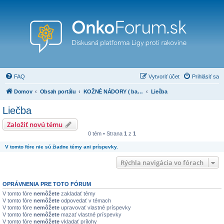
FAQ
Vytvoriť účet
Prihlásiť sa
Domov
Obsah portálu
KOŽNÉ NÁDORY ( bazocelulárne nádory, spinocelulárne nádory, melanóm a iné)
Liečba
Liečba
Založiť novú tému
0 tém • Strana
1
z
1
V tomto fóre nie sú žiadne témy ani príspevky.
Rýchla navigácia vo fórach
OPRÁVNENIA PRE TOTO FÓRUM
V tomto fóre
nemôžete
zakladať témy
V tomto fóre
nemôžete
odpovedať v témach
V tomto fóre
nemôžete
upravovať vlastné príspevky
V tomto fóre
nemôžete
mazať vlastné príspevky
V tomto fóre
nemôžete
vkladať prílohy