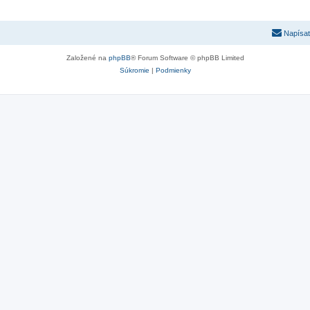
Napísať
Založené na
phpBB
® Forum Software © phpBB Limited
Súkromie
|
Podmienky