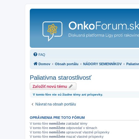
FAQ
Domov
Obsah portálu
NÁDORY SEMENNÍKOV
Paliativ
Paliativna starostlivosť
Založiť novú tému
V tomto fóre nie sú žiadne témy ani príspevky.
Návrat na obsah portálu
OPRÁVNENIA PRE TOTO FÓRUM
V tomto fóre
nemôžete
zakladať témy
V tomto fóre
nemôžete
odpovedať v témach
V tomto fóre
nemôžete
upravovať vlastné príspevky
V tomto fóre
nemôžete
mazať vlastné príspevky