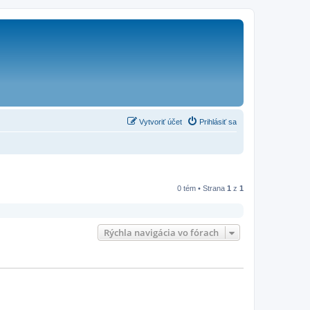
Vytvoriť účet
Prihlásiť sa
0 tém • Strana
1
z
1
Rýchla navigácia vo fórach