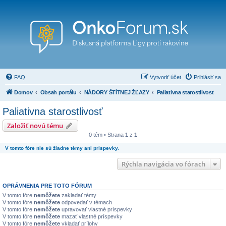
FAQ
Vytvoriť účet
Prihlásiť sa
Domov
Obsah portálu
NÁDORY ŠTÍTNEJ ŽĽAZY
Paliativna starostlivosť
Paliativna starostlivosť
Založiť novú tému
0 tém • Strana
1
z
1
V tomto fóre nie sú žiadne témy ani príspevky.
Rýchla navigácia vo fórach
OPRÁVNENIA PRE TOTO FÓRUM
V tomto fóre
nemôžete
zakladať témy
V tomto fóre
nemôžete
odpovedať v témach
V tomto fóre
nemôžete
upravovať vlastné príspevky
V tomto fóre
nemôžete
mazať vlastné príspevky
V tomto fóre
nemôžete
vkladať prílohy