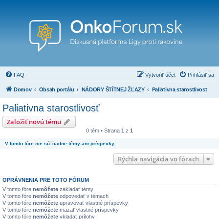
FAQ
Vytvoriť účet
Prihlásiť sa
Domov
Obsah portálu
NÁDORY ŠTÍTNEJ ŽĽAZY
Paliativna starostlivosť
Paliativna starostlivosť
Založiť novú tému
0 tém • Strana
1
z
1
V tomto fóre nie sú žiadne témy ani príspevky.
Rýchla navigácia vo fórach
OPRÁVNENIA PRE TOTO FÓRUM
V tomto fóre
nemôžete
zakladať témy
V tomto fóre
nemôžete
odpovedať v témach
V tomto fóre
nemôžete
upravovať vlastné príspevky
V tomto fóre
nemôžete
mazať vlastné príspevky
V tomto fóre
nemôžete
vkladať prílohy