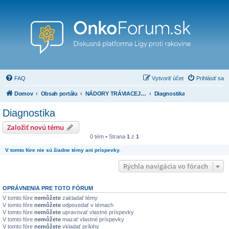
FAQ
Vytvoriť účet
Prihlásiť sa
Domov
Obsah portálu
NÁDORY TRÁVIACEJ SÚSTAVY ( pažerák, žalúdok, pankreas, tenké črevo, hrubé črevo, konečník a iné)
Diagnostika
Diagnostika
Založiť novú tému
0 tém • Strana
1
z
1
V tomto fóre nie sú žiadne témy ani príspevky.
Rýchla navigácia vo fórach
OPRÁVNENIA PRE TOTO FÓRUM
V tomto fóre
nemôžete
zakladať témy
V tomto fóre
nemôžete
odpovedať v témach
V tomto fóre
nemôžete
upravovať vlastné príspevky
V tomto fóre
nemôžete
mazať vlastné príspevky
V tomto fóre
nemôžete
vkladať prílohy