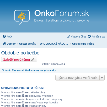
FAQ
Vytvoriť účet
Prihlásiť sa
Domov
Obsah portálu
UROLOGICKÉ NÁDORY ( nádory prostaty, penisu, obličiek, močového mechúra a iné)
Obdobie po liečbe
Obdobie po liečbe
Založiť novú tému
0 tém • Strana
1
z
1
V tomto fóre nie sú žiadne témy ani príspevky.
Rýchla navigácia vo fórach
OPRÁVNENIA PRE TOTO FÓRUM
V tomto fóre
nemôžete
zakladať témy
V tomto fóre
nemôžete
odpovedať v témach
V tomto fóre
nemôžete
upravovať vlastné príspevky
V tomto fóre
nemôžete
mazať vlastné príspevky
V tomto fóre
nemôžete
vkladať prílohy