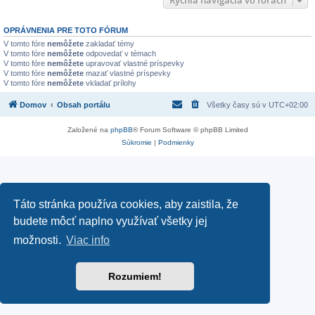
Rýchla navigácia vo fórach
OPRÁVNENIA PRE TOTO FÓRUM
V tomto fóre
nemôžete
zakladať témy
V tomto fóre
nemôžete
odpovedať v témach
V tomto fóre
nemôžete
upravovať vlastné príspevky
V tomto fóre
nemôžete
mazať vlastné príspevky
V tomto fóre
nemôžete
vkladať prílohy
Domov
Obsah portálu
Všetky časy sú v
UTC+02:00
Založené na
phpBB
® Forum Software © phpBB Limited
Súkromie
|
Podmienky
Táto stránka používa cookies, aby zaistila, že
budete môcť naplno využívať všetky jej
možnosti.
Viac info
Rozumiem!