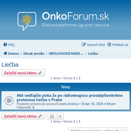
FAQ
Vytvoriť účet
Prihlásiť sa
Domov
Obsah portálu
UROLOGICKÉ NÁDORY ( nádory prostaty, penisu, obličiek, močového mechúra a iné)
Liečba
Liečba
Založiť novú tému
1 téma • Strana
1
z
1
Témy
Aké vedľajšie potia že po rádioterapiou prostaty/konkrétne
protonova liečba v Prahe
Posledný príspevok od používateľa
Andrea
«
Št Apr 30, 2026 4:58 pm
Odpovedí:
2
Založiť novú tému
1 téma • Strana
1
z
1