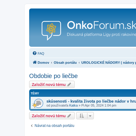
FAQ
Domov
Obsah portálu
UROLOGICKÉ NÁDORY ( nádory pros
Obdobie po liečbe
Založiť novú tému
TÉMY
skúsenosti - kvalita života po liečbe nádor v h
od používateľa
Katka
»
Pi Apr 05, 2024 1:04 pm
Založiť novú tému
Návrat na obsah portálu