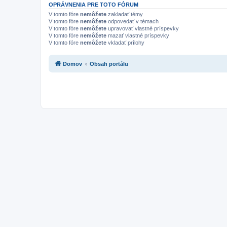
OPRÁVNENIA PRE TOTO FÓRUM
V tomto fóre
nemôžete
zakladať témy
V tomto fóre
nemôžete
odpovedať v témach
V tomto fóre
nemôžete
upravovať vlastné príspevky
V tomto fóre
nemôžete
mazať vlastné príspevky
V tomto fóre
nemôžete
vkladať prílohy
Domov
Obsah portálu