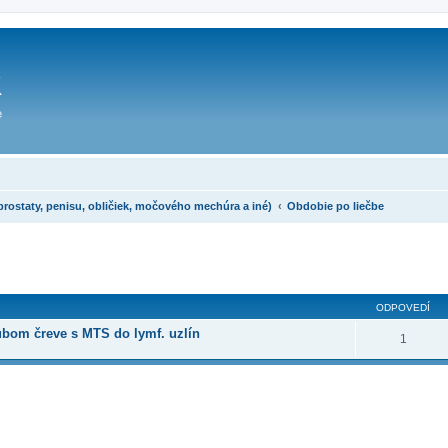
taty, penisu, obličiek, močového mechúra a iné)
Obdobie po liečbe
ODPOVEDÍ
rubom čreve s MTS do lymf. uzlín
1