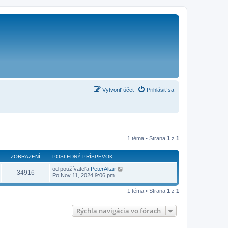
Vytvoriť účet
Prihlásiť sa
1 téma • Strana
1
z
1
ZOBRAZENÍ
POSLEDNÝ PRÍSPEVOK
od používateľa
PeterAltair
34916
Po Nov 11, 2024 9:06 pm
1 téma • Strana
1
z
1
Rýchla navigácia vo fórach