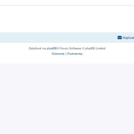
Napísať
Založené na
phpBB
® Forum Software © phpBB Limited
Súkromie
|
Podmienky