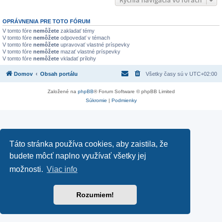
Rýchla navigácia vo fórach
OPRÁVNENIA PRE TOTO FÓRUM
V tomto fóre
nemôžete
zakladať témy
V tomto fóre
nemôžete
odpovedať v témach
V tomto fóre
nemôžete
upravovať vlastné príspevky
V tomto fóre
nemôžete
mazať vlastné príspevky
V tomto fóre
nemôžete
vkladať prílohy
Domov
Obsah portálu
Všetky časy sú v
UTC+02:00
Založené na
phpBB
® Forum Software © phpBB Limited
Súkromie
|
Podmienky
Táto stránka používa cookies, aby zaistila, že
budete môcť naplno využívať všetky jej
možnosti.
Viac info
Rozumiem!