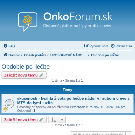
FAQ
Vytvoriť účet
Prihlásiť sa
Domov
Obsah portálu
UROLOGICKÉ NÁDORY ( nádory prostaty, penisu, obličiek, močového mechúra a iné)
Obdobie po liečbe
Obdobie po liečbe
Založiť novú tému
1 téma • Strana
1
z
1
Témy
skúsenosti - kvalita života po liečbe nádor v hrubom čreve s
MTS do lymf. uzlín
Posledný príspevok od používateľa
PeterAltair
«
Po Nov 11, 2024 9:06 pm
Odpovedí:
1
Založiť novú tému
1 téma • Strana
1
z
1