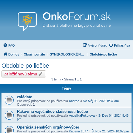
FAQ
Vytvoriť účet
Prihlásiť sa
Domov
Obsah portálu
GYNEKOLOGICKÉ NÁDORY (nádory vaječníkov, tela maternice, krčka maternice, nádory v gravidite, vonkajších rodidiel a iné)
Obdobie po liečbe
Obdobie po liečbe
Založiť novú tému
3 témy • Strana
1
z
1
Témy
zvládate
Posledný príspevok od používateľa
Andrea
«
Ne Máj 03, 2026 8:37 am
Odpovedí:
1
Rakovina vaječníkov skúsenosti liečbe
Posledný príspevok od používateľa
AngelikaPokutova
«
St Dec 04, 2024 9:43
pm
Operácia ženských orgánov-výber
Posledný príspevok od používateľa
Kačena 1577
«
Št Nov 21, 2024 10:02 pm