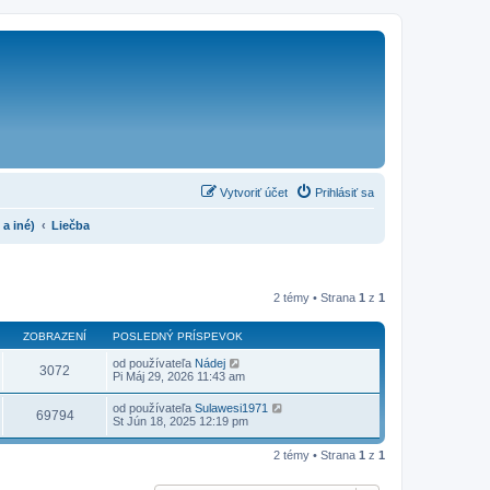
Vytvoriť účet
Prihlásiť sa
a iné)
Liečba
2 témy • Strana
1
z
1
ZOBRAZENÍ
POSLEDNÝ PRÍSPEVOK
od používateľa
Nádej
3072
Pi Máj 29, 2026 11:43 am
od používateľa
Sulawesi1971
69794
St Jún 18, 2025 12:19 pm
2 témy • Strana
1
z
1