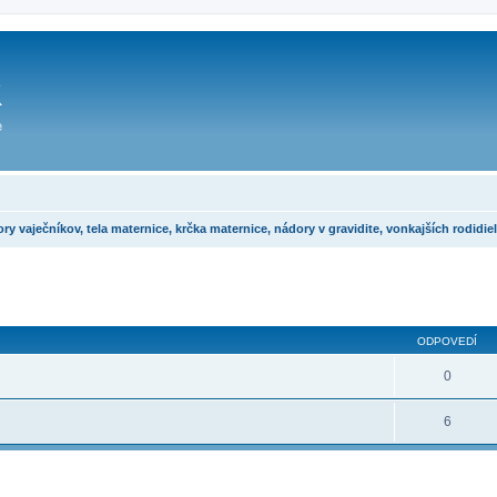
ečníkov, tela maternice, krčka maternice, nádory v gravidite, vonkajších rodidiel 
ODPOVEDÍ
0
6