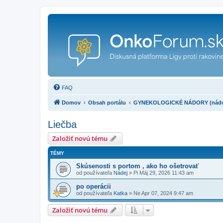
FAQ
Domov
Obsah portálu
GYNEKOLOGICKÉ NÁDORY (nádory vaj
Liečba
Založiť novú tému
TÉMY
Skúsenosti s portom , ako ho ošetrovať
od používateľa
Nádej
»
Pi Máj 29, 2026 11:43 am
po operácii
od používateľa
Katka
»
Ne Apr 07, 2024 9:47 am
Založiť novú tému