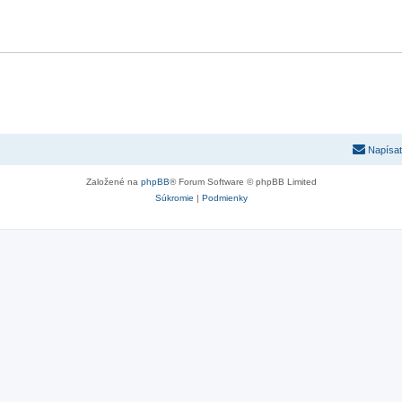
Napísať
Založené na
phpBB
® Forum Software © phpBB Limited
Súkromie
|
Podmienky