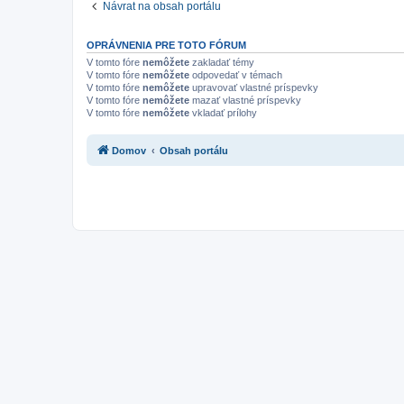
Návrat na obsah portálu
OPRÁVNENIA PRE TOTO FÓRUM
V tomto fóre
nemôžete
zakladať témy
V tomto fóre
nemôžete
odpovedať v témach
V tomto fóre
nemôžete
upravovať vlastné príspevky
V tomto fóre
nemôžete
mazať vlastné príspevky
V tomto fóre
nemôžete
vkladať prílohy
Domov
Obsah portálu