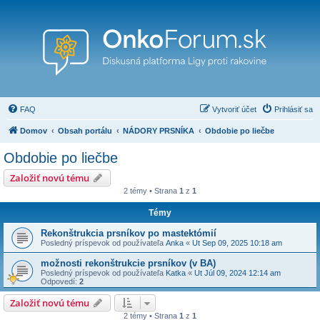
FAQ
Vytvoriť účet
Prihlásiť sa
Domov
Obsah portálu
NÁDORY PRSNÍKA
Obdobie po liečbe
Obdobie po liečbe
Založiť novú tému
2 témy • Strana
1
z
1
Témy
Rekonštrukcia prsníkov po mastektómií
Posledný príspevok od používateľa
Anka
«
Ut Sep 09, 2025 10:18 am
možnosti rekonštrukcie prsníkov (v BA)
Posledný príspevok od používateľa
Katka
«
Ut Júl 09, 2024 12:14 am
Odpovedí:
2
Založiť novú tému
2 témy • Strana
1
z
1