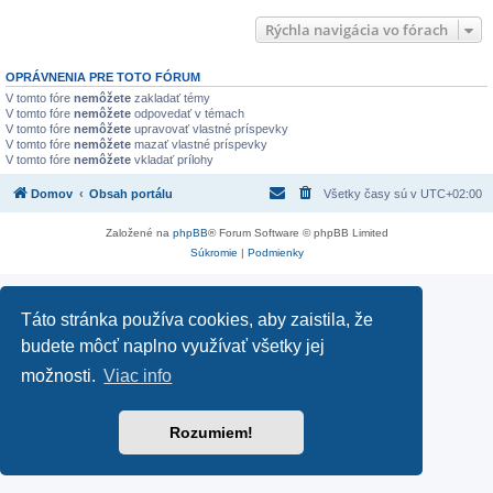
Rýchla navigácia vo fórach
OPRÁVNENIA PRE TOTO FÓRUM
V tomto fóre
nemôžete
zakladať témy
V tomto fóre
nemôžete
odpovedať v témach
V tomto fóre
nemôžete
upravovať vlastné príspevky
V tomto fóre
nemôžete
mazať vlastné príspevky
V tomto fóre
nemôžete
vkladať prílohy
Domov
Obsah portálu
Všetky časy sú v
UTC+02:00
Založené na
phpBB
® Forum Software © phpBB Limited
Súkromie
|
Podmienky
Táto stránka používa cookies, aby zaistila, že
budete môcť naplno využívať všetky jej
možnosti.
Viac info
Rozumiem!