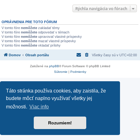
Rýchla navigácia vo fórach
OPRÁVNENIA PRE TOTO FÓRUM
V tomto fóre
nemôžete
zakladať témy
V tomto fóre
nemôžete
odpovedať v témach
V tomto fóre
nemôžete
upravovať vlastné príspevky
V tomto fóre
nemôžete
mazať vlastné príspevky
V tomto fóre
nemôžete
vkladať prílohy
Domov
Obsah portálu
Všetky časy sú v
UTC+02:00
Založené na
phpBB
® Forum Software © phpBB Limited
Súkromie
|
Podmienky
Táto stránka používa cookies, aby zaistila, že
budete môcť naplno využívať všetky jej
možnosti.
Viac info
Rozumiem!