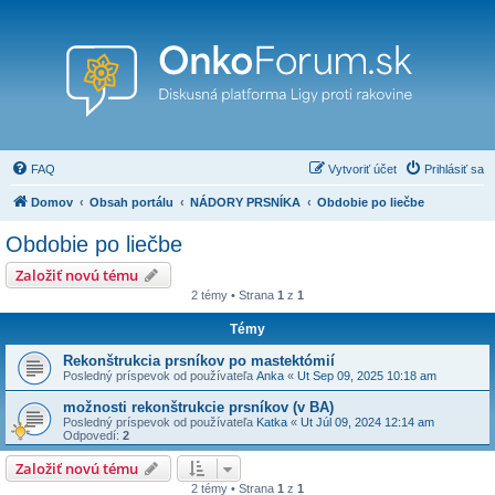
FAQ
Vytvoriť účet
Prihlásiť sa
Domov
Obsah portálu
NÁDORY PRSNÍKA
Obdobie po liečbe
Obdobie po liečbe
Založiť novú tému
2 témy • Strana
1
z
1
Témy
Rekonštrukcia prsníkov po mastektómií
Posledný príspevok od používateľa
Anka
«
Ut Sep 09, 2025 10:18 am
možnosti rekonštrukcie prsníkov (v BA)
Posledný príspevok od používateľa
Katka
«
Ut Júl 09, 2024 12:14 am
Odpovedí:
2
Založiť novú tému
2 témy • Strana
1
z
1