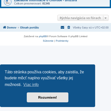
Základné informácie o chorobe - brožúra
Celkom presmerovaní:
81345
Rýchla navigácia vo fórach
Domov
Obsah portálu
Všetky časy sú v
UTC+02:00
Založené na
phpBB
® Forum Software © phpBB Limited
Súkromie
|
Podmienky
Táto stránka používa cookies, aby zaistila, že
budete môcť naplno využívať všetky jej
možnosti.
Viac info
Rozumiem!