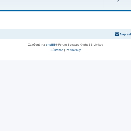
2
Napísať
Založené na
phpBB
® Forum Software © phpBB Limited
Súkromie
|
Podmienky