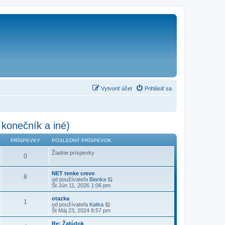
Vytvoriť účet
Prihlásiť sa
konečník a iné)
PRÍSPEVKY
POSLEDNÝ PRÍSPEVOK
Žiadne príspevky
0
NET tenke crevo
8
Z
od používateľa
Bianka
o
Št Jún 11, 2026 1:06 pm
b
r
otazka
1
a
Z
od používateľa
Katka
z
o
Št Máj 23, 2024 8:57 pm
i
b
ť
r
Re: Žalúdok