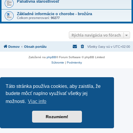
Paliatívna starostlivosť
Základné informácie o chorobe - brožúra
Celkom presmerovaní:
90277
Rýchla navigácia vo fórach
Domov
Obsah portálu
Všetky časy sú v
UTC+02:00
Založené na
phpBB
® Forum Software © phpBB Limited
Súkromie
|
Podmienky
Táto stránka používa cookies, aby zaistila, že
budete môcť naplno využívať všetky jej
možnosti.
Viac info
Rozumiem!