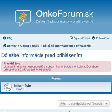
FAQ
Vytvoriť účet
Prihlásiť sa
Domov
Obsah portálu
Dôležité informácie pred prihlásením
Dôležité informácie pred prihlásením
Pravidlá fóra
Liga proti rakovine nezodpovedá za obsah komunikácie v onkofóre. Obsahom
príspevkov sú názory jednotlivých ľudi.
Fórum
Informácie
Témy:
3
Rýchla navigácia vo fórach