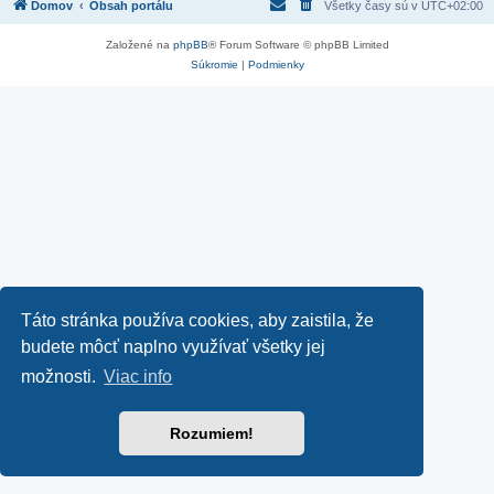
Domov
Obsah portálu
Všetky časy sú v
UTC+02:00
Založené na
phpBB
® Forum Software © phpBB Limited
Súkromie
|
Podmienky
Táto stránka používa cookies, aby zaistila, že
budete môcť naplno využívať všetky jej
možnosti.
Viac info
Rozumiem!