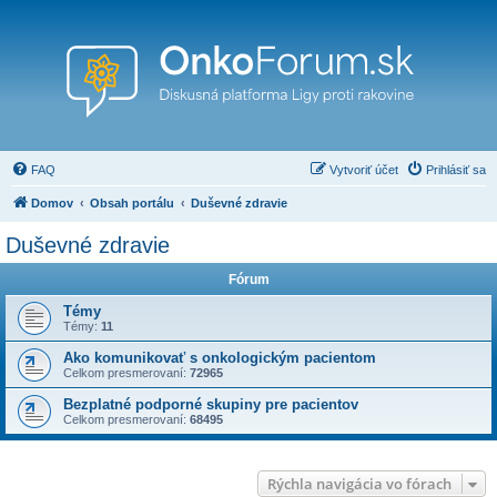
FAQ
Vytvoriť účet
Prihlásiť sa
Domov
Obsah portálu
Duševné zdravie
Duševné zdravie
Fórum
Témy
Témy:
11
Ako komunikovať s onkologickým pacientom
Celkom presmerovaní:
72965
Bezplatné podporné skupiny pre pacientov
Celkom presmerovaní:
68495
Rýchla navigácia vo fórach