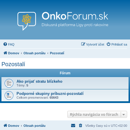
FAQ
Vytvoriť účet
Prihlásiť sa
Domov
Obsah portálu
Pozostalí
Pozostalí
Fórum
Ako prijať stratu blízkeho
Témy:
5
Podporné skupiny príbuzni-pozostalí
Celkom presmerovaní:
65643
Rýchla navigácia vo fórach
Domov
Obsah portálu
Všetky časy sú v
UTC+02:00