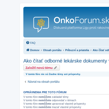
FAQ
Domov
Obsah portálu
Príbuzní a priatelia
Ako čítať o
Ako čítať odborné lekárske dokumenty
Založiť novú tému
V tomto fóre nie sú žiadne témy ani príspevky.
Návrat na obsah portálu
OPRÁVNENIA PRE TOTO FÓRUM
V tomto fóre
nemôžete
zakladať témy
V tomto fóre
nemôžete
odpovedať v témach
V tomto fóre
nemôžete
upravovať vlastné príspevky
V tomto fóre
nemôžete
mazať vlastné príspevky