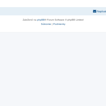
Napísať
Založené na
phpBB
® Forum Software © phpBB Limited
Súkromie
|
Podmienky