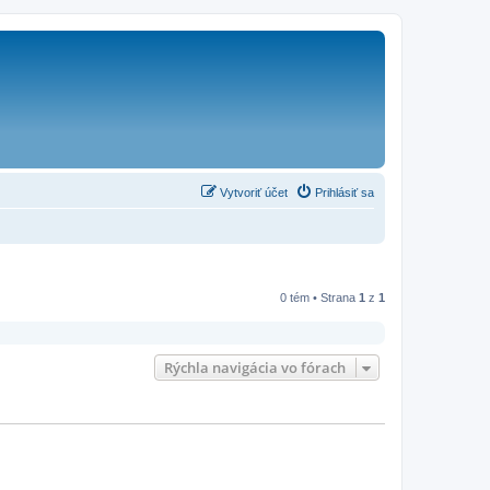
Vytvoriť účet
Prihlásiť sa
0 tém • Strana
1
z
1
Rýchla navigácia vo fórach