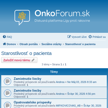
FAQ
Vytvoriť účet
Prihlásiť sa
Domov
Obsah portálu
Sociálne otázky
Starostlivosť o pacienta
Starostlivosť o pacienta
Založiť novú tému
3 témy • Strana
1
z
1
Témy
Zamietnutie liecby
Posledný príspevok od používateľa
Andrea
«
Ne Máj 03, 2026 8:33 am
Odpovedí:
1
Zamietnutie liecby
Posledný príspevok od používateľa
Andrea
«
Št Apr 30, 2026 4:56 pm
Odpovedí:
1
Opatrovatelske prispevky
Posledný príspevok od používateľa
MIFKOVICOVAS_AB
«
Št Apr 30, 2026