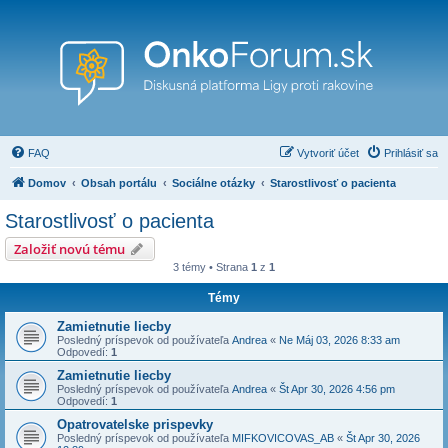
FAQ
Vytvoriť účet
Prihlásiť sa
Domov
Obsah portálu
Sociálne otázky
Starostlivosť o pacienta
Starostlivosť o pacienta
Založiť novú tému
3 témy • Strana
1
z
1
Témy
Zamietnutie liecby
Posledný príspevok od používateľa
Andrea
«
Ne Máj 03, 2026 8:33 am
Odpovedí:
1
Zamietnutie liecby
Posledný príspevok od používateľa
Andrea
«
Št Apr 30, 2026 4:56 pm
Odpovedí:
1
Opatrovatelske prispevky
Posledný príspevok od používateľa
MIFKOVICOVAS_AB
«
Št Apr 30, 2026