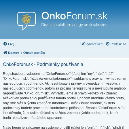
FAQ
Vytvoriť účet
Prihlásiť sa
Domov
Obsah portálu
OnkoForum.sk - Podmienky používania
Registráciou a vstupom na “OnkoForum.sk” (ďalej len “my”, “nás”, “náš”,
“OnkoForum.sk”, “https://www.onkoforum.sk”), súhlasíte s právnym vymedzením
nasledujúcich podmienok. Ak nesúhlasíte s právnym vymedzením všetkých
nasledujúcich podmienok, potom sa prosím neregistrujte a nevstupujte a/alebo
nepoužívajte “OnkoForum.sk”. Vyhradzujeme si právo kedykoľvek zmeniť
akékoľvek podmienky používania tohoto portálu, pričom urobíme všetko preto,
aby sme Vás o týchto zmenách informovali, avšak bude vhodné, ak tieto
podmienky budete pravidelne kontrolovať počas používania “OnkoForum.sk” a
to z dôvodu, že musíte súhlasiť s každou zmenou týchto podmienok, ktoré
budú aktualizované a/alebo upravené.
Naše fórum je založené na systéme phpBB (ďalej len “oni”, “im”, “ich”, “phpBB