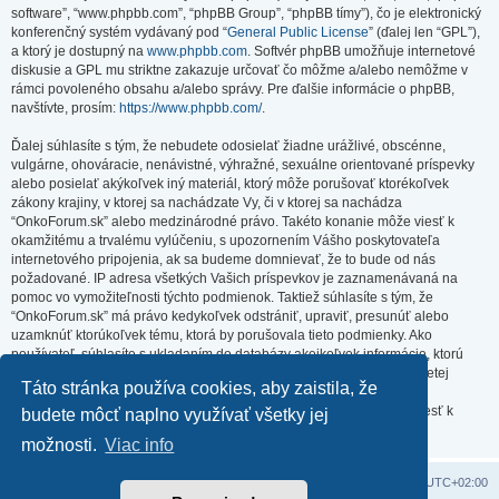
software”, “www.phpbb.com”, “phpBB Group”, “phpBB tímy”), čo je elektronický
konferenčný systém vydávaný pod “
General Public License
” (ďalej len “GPL”),
a ktorý je dostupný na
www.phpbb.com
. Softvér phpBB umožňuje internetové
diskusie a GPL mu striktne zakazuje určovať čo môžme a/alebo nemôžme v
rámci povoleného obsahu a/alebo správy. Pre ďalšie informácie o phpBB,
navštívte, prosím:
https://www.phpbb.com/
.
Ďalej súhlasíte s tým, že nebudete odosielať žiadne urážlivé, obscénne,
vulgárne, ohováracie, nenávistné, výhražné, sexuálne orientované príspevky
alebo posielať akýkoľvek iný materiál, ktorý môže porušovať ktorékoľvek
zákony krajiny, v ktorej sa nachádzate Vy, či v ktorej sa nachádza
“OnkoForum.sk” alebo medzinárodné právo. Takéto konanie môže viesť k
okamžitému a trvalému vylúčeniu, s upozornením Vášho poskytovateľa
internetového pripojenia, ak sa budeme domnievať, že to bude od nás
požadované. IP adresa všetkých Vašich príspevkov je zaznamenávaná na
pomoc vo vymožiteľnosti týchto podmienok. Taktiež súhlasíte s tým, že
“OnkoForum.sk” má právo kedykoľvek odstrániť, upraviť, presunúť alebo
uzamknúť ktorúkoľvek tému, ktorá by porušovala tieto podmienky. Ako
používateľ, súhlasíte s ukladaním do databázy akejkoľvek informácie, ktorú
vložíte. Hoci táto informácia nebude zverejnená/poskytnutá žiadnej tretej
Táto stránka používa cookies, aby zaistila, že
strane bez Vášho súhlasu, ani “OnkoForum.sk” ani phpBB nenesú
zodpovednosť za akýkoľvek pokus o prienik (hacking), ktorý môže viesť k
budete môcť naplno využívať všetky jej
zneužitiu týchto údajov.
možnosti.
Viac info
Domov
Obsah portálu
Všetky časy sú v
UTC+02:00