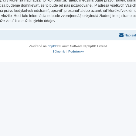
Vy, či v ktorej sa nachádza “OnkoForum.sk” alebo medzinárodné právo. Takéto kona
ak sa budeme domnievať, že to bude od nás požadované. IP adresa všetkých Vašic
má právo kedykoľvek odstrániť, upraviť, presunúť alebo uzamknúť ktorúkoľvek tému,
ú vložíte. Hoci táto informácia nebude zverejnená/poskytnutá žiadnej tretej stran
e viesť k zneužitiu týchto údajov.
Napísať
Založené na
phpBB
® Forum Software © phpBB Limited
Súkromie
|
Podmienky