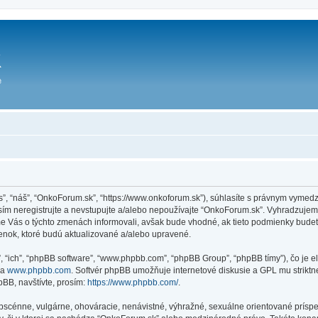
ás”, “náš”, “OnkoForum.sk”, “https://www.onkoforum.sk”), súhlasíte s právnym vym
m neregistrujte a nevstupujte a/alebo nepoužívajte “OnkoForum.sk”. Vyhradzuje
sme Vás o týchto zmenách informovali, avšak bude vhodné, ak tieto podmienky bude
enok, ktoré budú aktualizované a/alebo upravené.
”, “ich”, “phpBB software”, “www.phpbb.com”, “phpBB Group”, “phpBB tímy”), čo je 
na
www.phpbb.com
. Softvér phpBB umožňuje internetové diskusie a GPL mu strik
BB, navštívte, prosím:
https://www.phpbb.com/
.
obscénne, vulgárne, ohováracie, nenávistné, výhražné, sexuálne orientované príspe