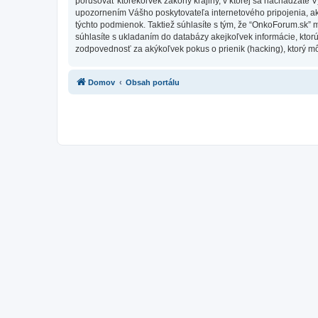
porušovať ktorékoľvek zákony krajiny, v ktorej sa nachádzate 
upozornením Vášho poskytovateľa internetového pripojenia, 
týchto podmienok. Taktiež súhlasíte s tým, že “OnkoForum.sk” 
súhlasíte s ukladaním do databázy akejkoľvek informácie, ktor
zodpovednosť za akýkoľvek pokus o prienik (hacking), ktorý môž
Domov
Obsah portálu