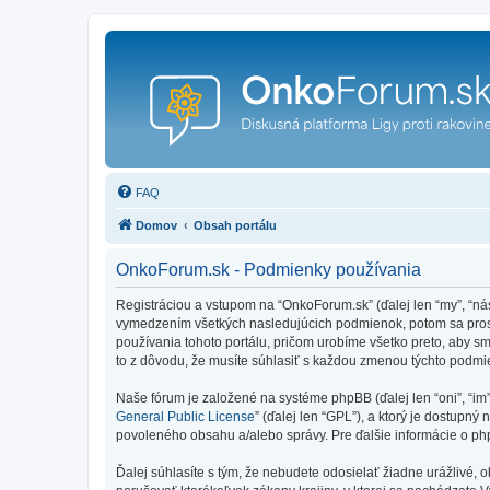
FAQ
Domov
Obsah portálu
OnkoForum.sk - Podmienky používania
Registráciou a vstupom na “OnkoForum.sk” (ďalej len “my”, “n
vymedzením všetkých nasledujúcich podmienok, potom sa prosí
používania tohoto portálu, pričom urobíme všetko preto, aby 
to z dôvodu, že musíte súhlasiť s každou zmenou týchto podmi
Naše fórum je založené na systéme phpBB (ďalej len “oni”, “im
General Public License
” (ďalej len “GPL”), a ktorý je dostupný 
povoleného obsahu a/alebo správy. Pre ďalšie informácie o php
Ďalej súhlasíte s tým, že nebudete odosielať žiadne urážlivé, 