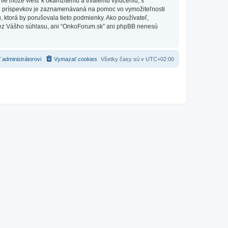
nie môže viesť k okamžitému a trvalému vylúčeniu, s
h príspevkov je zaznamenávaná na pomoc vo vymožiteľnosti
 ktorá by porušovala tieto podmienky. Ako používateľ,
e bez Vášho súhlasu, ani “OnkoForum.sk” ani phpBB nenesú
 administrátorovi
Vymazať cookies
Všetky časy sú v
UTC+02:00