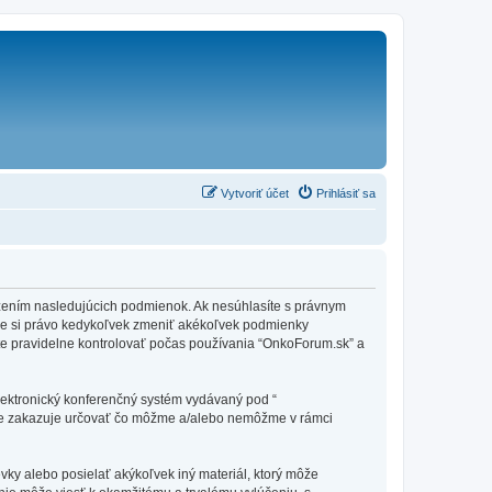
Vytvoriť účet
Prihlásiť sa
edzením nasledujúcich podmienok. Ak nesúhlasíte s právnym
me si právo kedykoľvek zmeniť akékoľvek podmienky
te pravidelne kontrolovať počas používania “OnkoForum.sk” a
elektronický konferenčný systém vydávaný pod “
tne zakazuje určovať čo môžme a/alebo nemôžme v rámci
vky alebo posielať akýkoľvek iný materiál, ktorý môže