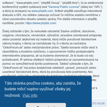
software”, “www.phpbb.com”, “phpBB Group”, “phpBB tímy”), čo je elektronický
konferenčný systém vydávaný pod “
General Public License
” (ďalej len “GPL”),
a ktorý je dostupný na
www.phpbb.com
. Softvér phpBB umožňuje internetové
diskusie a GPL mu striktne zakazuje určovať čo môžme a/alebo nemôžme v
rámci povoleného obsahu a/alebo správy. Pre ďalšie informácie o phpBB,
navštívte, prosím:
https://www.phpbb.com/
.
Ďalej súhlasíte s tým, že nebudete odosielať žiadne urážlivé, obscénne,
vulgárne, ohováracie, nenávistné, výhražné, sexuálne orientované príspevky
alebo posielať akýkoľvek iný materiál, ktorý môže porušovať ktorékoľvek
zákony krajiny, v ktorej sa nachádzate Vy, či v ktorej sa nachádza
“OnkoForum.sk” alebo medzinárodné právo. Takéto konanie môže viesť k
okamžitému a trvalému vylúčeniu, s upozornením Vášho poskytovateľa
internetového pripojenia, ak sa budeme domnievať, že to bude od nás
požadované. IP adresa všetkých Vašich príspevkov je zaznamenávaná na
pomoc vo vymožiteľnosti týchto podmienok. Taktiež súhlasíte s tým, že
“OnkoForum.sk” má právo kedykoľvek odstrániť, upraviť, presunúť alebo
uzamknúť ktorúkoľvek tému, ktorá by porušovala tieto podmienky. Ako
používateľ, súhlasíte s ukladaním do databázy akejkoľvek informácie, ktorú
vložíte. Hoci táto informácia nebude zverejnená/poskytnutá žiadnej tretej
Táto stránka používa cookies, aby zaistila, že
strane bez Vášho súhlasu, ani “OnkoForum.sk” ani phpBB nenesú
zodpovednosť za akýkoľvek pokus o prienik (hacking), ktorý môže viesť k
budete môcť naplno využívať všetky jej
zneužitiu týchto údajov.
možnosti.
Viac info
Domov
Obsah portálu
Všetky časy sú v
UTC+02:00