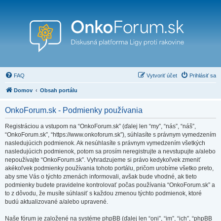
FAQ
Vytvoriť účet
Prihlásiť sa
Domov
Obsah portálu
OnkoForum.sk - Podmienky používania
Registráciou a vstupom na “OnkoForum.sk” (ďalej len “my”, “nás”, “náš”,
“OnkoForum.sk”, “https://www.onkoforum.sk”), súhlasíte s právnym vymedzením
nasledujúcich podmienok. Ak nesúhlasíte s právnym vymedzením všetkých
nasledujúcich podmienok, potom sa prosím neregistrujte a nevstupujte a/alebo
nepoužívajte “OnkoForum.sk”. Vyhradzujeme si právo kedykoľvek zmeniť
akékoľvek podmienky používania tohoto portálu, pričom urobíme všetko preto,
aby sme Vás o týchto zmenách informovali, avšak bude vhodné, ak tieto
podmienky budete pravidelne kontrolovať počas používania “OnkoForum.sk” a
to z dôvodu, že musíte súhlasiť s každou zmenou týchto podmienok, ktoré
budú aktualizované a/alebo upravené.
Naše fórum je založené na systéme phpBB (ďalej len “oni”, “im”, “ich”, “phpBB