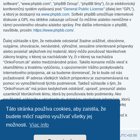
software”, “www.phpbb.com”, “phpBB Group”, “phpBB tímy”), čo je elektronický
konferenčný systém vydávaný pod “
General Public License
” (ďalej len “GPL”),
a ktorý je dostupný na
www.phpbb.com
. Softvér phpBB umožňuje internetové
diskusie a GPL mu striktne zakazuje určovať čo môžme a/alebo nemôžme v
rámci povoleného obsahu a/alebo správy. Pre ďalšie informácie o phpBB,
navštívte, prosím:
https://www.phpbb.com/
.
Ďalej súhlasíte s tým, že nebudete odosielať žiadne urážlivé, obscénne,
vulgárne, ohováracie, nenávistné, výhražné, sexuálne orientované príspevky
alebo posielať akýkoľvek iný materiál, ktorý môže porušovať ktorékoľvek
zákony krajiny, v ktorej sa nachádzate Vy, či v ktorej sa nachádza
“OnkoForum.sk” alebo medzinárodné právo. Takéto konanie môže viesť k
okamžitému a trvalému vylúčeniu, s upozornením Vášho poskytovateľa
internetového pripojenia, ak sa budeme domnievať, že to bude od nás
požadované. IP adresa všetkých Vašich príspevkov je zaznamenávaná na
pomoc vo vymožiteľnosti týchto podmienok. Taktiež súhlasíte s tým, že
“OnkoForum.sk” má právo kedykoľvek odstrániť, upraviť, presunúť alebo
uzamknúť ktorúkoľvek tému, ktorá by porušovala tieto podmienky. Ako
používateľ, súhlasíte s ukladaním do databázy akejkoľvek informácie, ktorú
vložíte. Hoci táto informácia nebude zverejnená/poskytnutá žiadnej tretej
Táto stránka používa cookies, aby zaistila, že
strane bez Vášho súhlasu, ani “OnkoForum.sk” ani phpBB nenesú
zodpovednosť za akýkoľvek pokus o prienik (hacking), ktorý môže viesť k
budete môcť naplno využívať všetky jej
zneužitiu týchto údajov.
možnosti.
Viac info
Domov
Obsah portálu
Všetky časy sú v
UTC+02:00