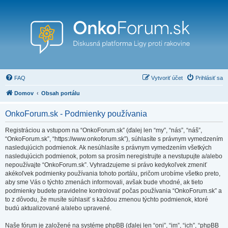
FAQ
Vytvoriť účet
Prihlásiť sa
Domov
Obsah portálu
OnkoForum.sk - Podmienky používania
Registráciou a vstupom na “OnkoForum.sk” (ďalej len “my”, “nás”, “náš”,
“OnkoForum.sk”, “https://www.onkoforum.sk”), súhlasíte s právnym vymedzením
nasledujúcich podmienok. Ak nesúhlasíte s právnym vymedzením všetkých
nasledujúcich podmienok, potom sa prosím neregistrujte a nevstupujte a/alebo
nepoužívajte “OnkoForum.sk”. Vyhradzujeme si právo kedykoľvek zmeniť
akékoľvek podmienky používania tohoto portálu, pričom urobíme všetko preto,
aby sme Vás o týchto zmenách informovali, avšak bude vhodné, ak tieto
podmienky budete pravidelne kontrolovať počas používania “OnkoForum.sk” a
to z dôvodu, že musíte súhlasiť s každou zmenou týchto podmienok, ktoré
budú aktualizované a/alebo upravené.
Naše fórum je založené na systéme phpBB (ďalej len “oni”, “im”, “ich”, “phpBB