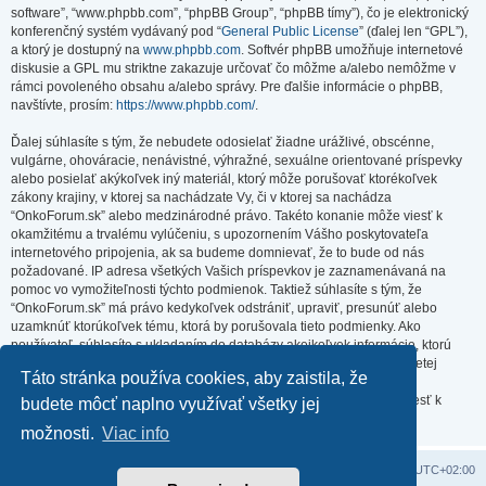
software”, “www.phpbb.com”, “phpBB Group”, “phpBB tímy”), čo je elektronický
konferenčný systém vydávaný pod “
General Public License
” (ďalej len “GPL”),
a ktorý je dostupný na
www.phpbb.com
. Softvér phpBB umožňuje internetové
diskusie a GPL mu striktne zakazuje určovať čo môžme a/alebo nemôžme v
rámci povoleného obsahu a/alebo správy. Pre ďalšie informácie o phpBB,
navštívte, prosím:
https://www.phpbb.com/
.
Ďalej súhlasíte s tým, že nebudete odosielať žiadne urážlivé, obscénne,
vulgárne, ohováracie, nenávistné, výhražné, sexuálne orientované príspevky
alebo posielať akýkoľvek iný materiál, ktorý môže porušovať ktorékoľvek
zákony krajiny, v ktorej sa nachádzate Vy, či v ktorej sa nachádza
“OnkoForum.sk” alebo medzinárodné právo. Takéto konanie môže viesť k
okamžitému a trvalému vylúčeniu, s upozornením Vášho poskytovateľa
internetového pripojenia, ak sa budeme domnievať, že to bude od nás
požadované. IP adresa všetkých Vašich príspevkov je zaznamenávaná na
pomoc vo vymožiteľnosti týchto podmienok. Taktiež súhlasíte s tým, že
“OnkoForum.sk” má právo kedykoľvek odstrániť, upraviť, presunúť alebo
uzamknúť ktorúkoľvek tému, ktorá by porušovala tieto podmienky. Ako
používateľ, súhlasíte s ukladaním do databázy akejkoľvek informácie, ktorú
vložíte. Hoci táto informácia nebude zverejnená/poskytnutá žiadnej tretej
Táto stránka používa cookies, aby zaistila, že
strane bez Vášho súhlasu, ani “OnkoForum.sk” ani phpBB nenesú
zodpovednosť za akýkoľvek pokus o prienik (hacking), ktorý môže viesť k
budete môcť naplno využívať všetky jej
zneužitiu týchto údajov.
možnosti.
Viac info
Domov
Obsah portálu
Všetky časy sú v
UTC+02:00