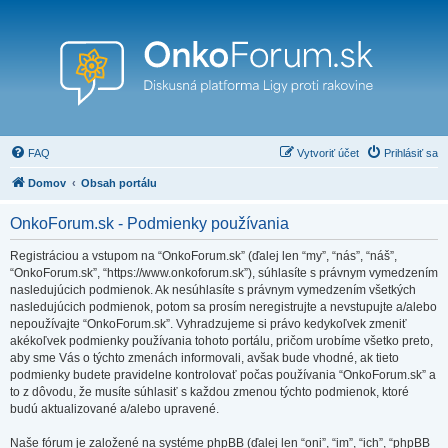
FAQ
Vytvoriť účet
Prihlásiť sa
Domov
Obsah portálu
OnkoForum.sk - Podmienky používania
Registráciou a vstupom na “OnkoForum.sk” (ďalej len “my”, “nás”, “náš”,
“OnkoForum.sk”, “https://www.onkoforum.sk”), súhlasíte s právnym vymedzením
nasledujúcich podmienok. Ak nesúhlasíte s právnym vymedzením všetkých
nasledujúcich podmienok, potom sa prosím neregistrujte a nevstupujte a/alebo
nepoužívajte “OnkoForum.sk”. Vyhradzujeme si právo kedykoľvek zmeniť
akékoľvek podmienky používania tohoto portálu, pričom urobíme všetko preto,
aby sme Vás o týchto zmenách informovali, avšak bude vhodné, ak tieto
podmienky budete pravidelne kontrolovať počas používania “OnkoForum.sk” a
to z dôvodu, že musíte súhlasiť s každou zmenou týchto podmienok, ktoré
budú aktualizované a/alebo upravené.
Naše fórum je založené na systéme phpBB (ďalej len “oni”, “im”, “ich”, “phpBB